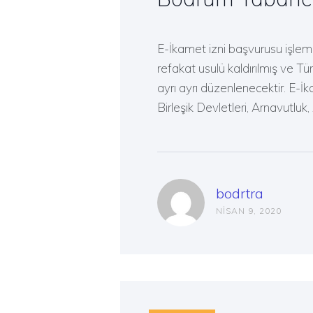
E-İkamet izni başvurusu işlem
refakat usulü kaldırılmış ve 
ayrı ayrı düzenlenecektir. E-İ
Birleşik Devletleri, Arnavutluk,
bodrtra
NISAN 9, 2020