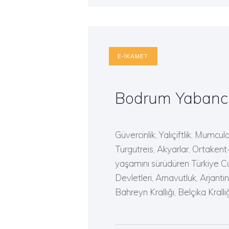
E-İKAMET
Bodrum Yabancı
Güvercinlik, Yalıçiftlik, Mumcu
Turgutreis, Akyarlar, Ortakent
yaşamını sürüdüren Türkiye Cu
Devletleri, Arnavutluk, Arjan
Bahreyn Krallığı, Belçika Krallı