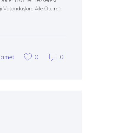
a Dönem İkamet Tezkeresi
ı Vatandaşlara Aile Oturma
kamet
0
0