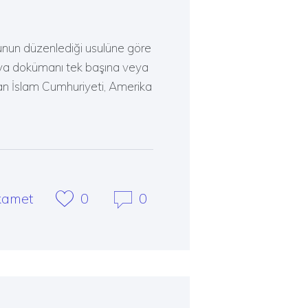
unun düzenlediği usulüne göre
veya dokümanı tek başına veya
tan İslam Cumhuriyeti, Amerika
kamet
0
0