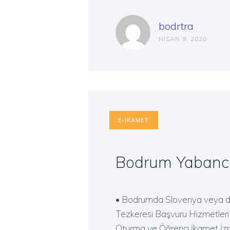
bodrtra
NISAN 9, 2020
E-İKAMET
Bodrum Yabancı 
• Bodrumda Slovenya veya di
Tezkeresi Başvuru Hizmetleri 
Oturma ve Öğrenci İkamet İzn