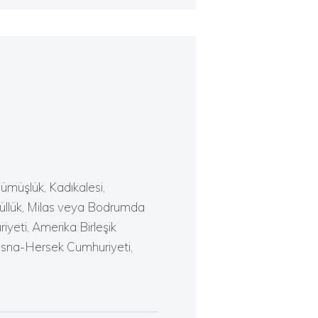
Gümüşlük, Kadıkalesi,
 Güllük, Milas veya Bodrumda
yeti, Amerika Birleşik
 Bosna-Hersek Cumhuriyeti,