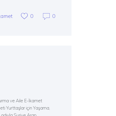
kamet
0
0
urma ve Aile E-İkamet
ti Yurttaşlar için Yaşama,
 adıyla Suriye Arap