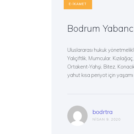
E-İKAMET
Bodrum Yabancı
Uluslararası hukuk yönetmelikl
Yalıçiftlik, Mumcular, Kızılağa
Ortakent-Yahşi, Bitez, Konacık
yahut kısa periyot için yaşam
bodrtra
NISAN 9, 2020