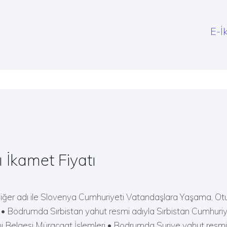
E-İ
İkamet Fiyatı
ğer adı ile Slovenya Cumhuriyeti Vatandaşlara Yaşama, Ot
• Bodrumda Sırbistan yahut resmi adıyla Sırbistan Cumhuriye
i Belgesi Müracaat İşlemleri • Bodrumda Suriye yahut resmi