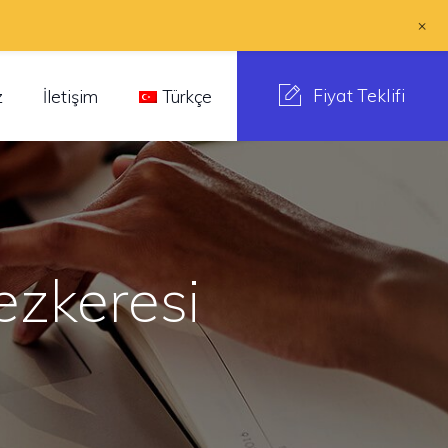
+
Fiyat Teklifi
z
İletişim
Türkçe
Tezkeresi
I