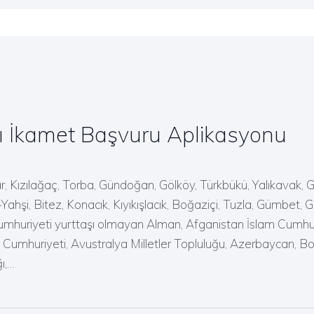
 İkamet Başvuru Aplikasyonu
lar, Kızılağaç, Torba, Gündoğan, Gölköy, Türkbükü, Yalıkavak, 
-Yahşi, Bitez, Konacık, Kıyıkışlacık, Boğaziçi, Tuzla, Gümbet,
mhuriyeti yurttaşı olmayan Alman, Afganistan İslam Cumhuri
tin Cumhuriyeti, Avustralya Milletler Topluluğu, Azerbaycan,
ğı,…