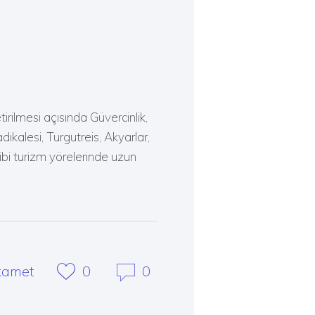
rilmesi açısında Güvercinlik,
ıkalesi, Turgutreis, Akyarlar,
ibi turizm yörelerinde uzun
kamet
0
0