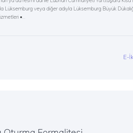
an ya da resmi adı ile Lübnan Cumhuriyeti Yurttaşlara Kıs
da Lüksemburg veya diğer adıyla Lüksemburg Büyük Dükalığ
zmetleri •…
E-İ
 Oturma Formalitesi