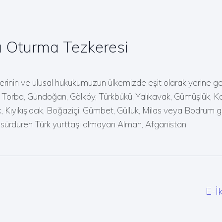
 Oturma Tezkeresi
erinin ve ulusal hukukumuzun ülkemizde eşit olarak yerine geti
ç, Torba, Gündoğan, Gölköy, Türkbükü, Yalıkavak, Gümüşlük, Kad
, Kıyıkışlacık, Boğaziçi, Gümbet, Güllük, Milas veya Bodrum g
ı sürdüren Türk yurttaşı olmayan Alman, Afganistan…
E-İ