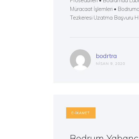
Prosedürleri • Bodrumda Lübn
Müracaat İşlemleri • Bodrum
Tezkeresi Uzatma Başvuru Hi
bodrtra
NISAN 9, 2020
E-İKAMET
Bodrum Yabancı