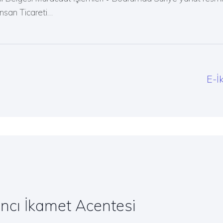
İnsan Ticareti…
E-İ
cı İkamet Acentesi