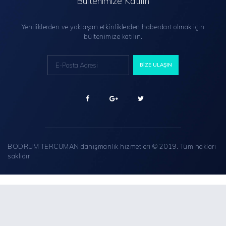
Bültenimize Katılın
Yeniliklerden ve yaklaşan etkinliklerden haberdart olmak için
bültenimize katılın.
BODRUM TERCÜMAN danışmanlık hizmetleri © 2019. Tüm hakları
saklıdır