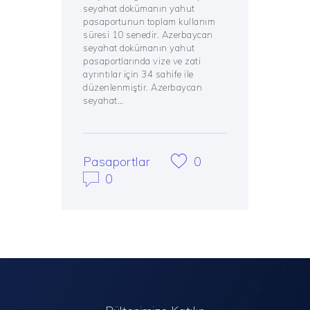
seyahat dokümanın yahut
pasaportunun toplam kullanım
süresi 10 senedir. Azerbaycan
seyahat dokümanın yahut
pasaportlarında vize ve zati
ayrıntılar için 34 sahife ile
düzenlenmiştir. Azerbaycan
seyahat…
Pasaportlar
0
0