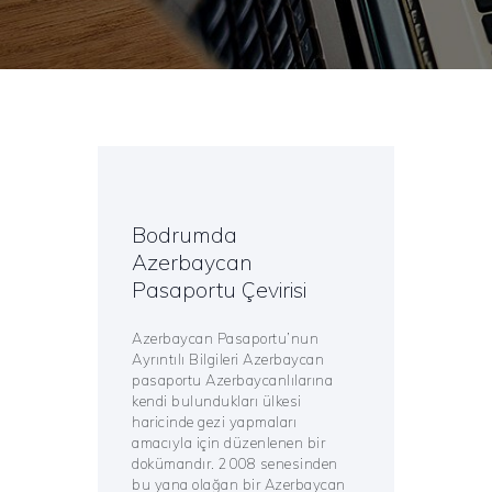
Bodrumda
Azerbaycan
Pasaportu Çevirisi
Azerbaycan Pasaportu’nun
Ayrıntılı Bilgileri Azerbaycan
pasaportu Azerbaycanlılarına
kendi bulundukları ülkesi
haricinde gezi yapmaları
amacıyla için düzenlenen bir
dokümandır. 2008 senesinden
bu yana olağan bir Azerbaycan