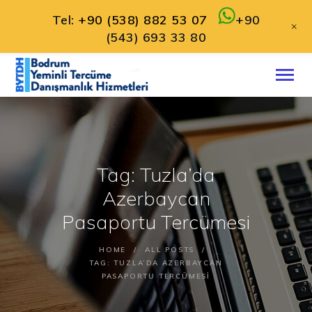
Tel:
+90 (538) 882 53 07
+90
+
(543) 693 33 80
ANA SAYFA
HAKKIMIZDA
HIZMETLERIMIZ
İLETIŞIM
Tag: Tuzla’da
TÜRKÇE
Azerbaycan
Pasaportu Tercümesi
HOME
ALL POSTS
TAG: TUZLA’DA AZERBAYCAN
PASAPORTU TERCÜMESI