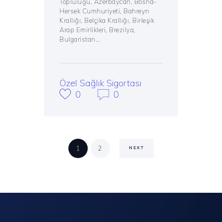
Topluluğu, Azerbaycan, Bosna-
Hersek Cumhuriyeti, Bahreyn
Krallığı, Belçika Krallığı, Birleşik
Arap Emirlikleri, Brezilya,
Bulgaristan…
Özel Sağlık Sigortası
0
0
Posts
PAGE
1
PAGE
2
NEXT
pagination