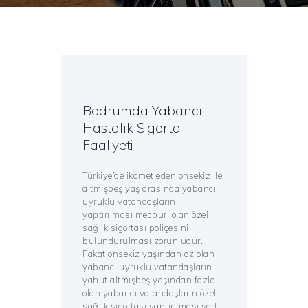
Bodrumda Yabancı
Hastalık Sigorta
Faaliyeti
Türkiye’de ikamet eden onsekiz ile
altmışbeş yaş arasında yabancı
uyruklu vatandaşların
yaptırılması mecburi olan özel
sağlık sigortası poliçesini
bulundurulması zorunludur.
Fakat onsekiz yaşından az olan
yabancı uyruklu vatandaşların
yahut altmışbeş yaşından fazla
olan yabancı vatandaşların özel
sağlık sigortası yaptırılması şart