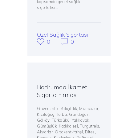
kapsamda genel sağlık
sigortalısı…
Özel Sağlık Sigortası
0
0
Bodrumda İkamet
Sigorta Firması
Güvercinlik, Yalıçiftlik, Mumcular,
Kızılağaç, Torba, Gündoğan,
Gölköy, Türkbükü, Yalıkavak,
Gümüşlük, Kadıkalesi, Turgutreis,
Akyarlar, Ortakent-Yahşi, Bitez,
Konacık, Kıyıkışlacık, Boğaziçi,