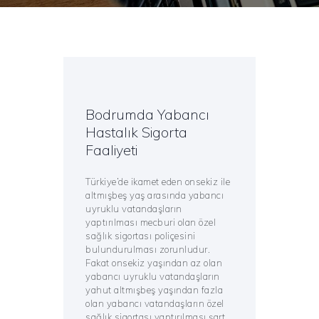
Bodrumda Yabancı
Hastalık Sigorta
Faaliyeti
Türkiye’de ikamet eden onsekiz ile
altmışbeş yaş arasında yabancı
uyruklu vatandaşların
yaptırılması mecburi olan özel
sağlık sigortası poliçesini
bulundurulması zorunludur.
Fakat onsekiz yaşından az olan
yabancı uyruklu vatandaşların
yahut altmışbeş yaşından fazla
olan yabancı vatandaşların özel
sağlık sigortası yaptırılması şart