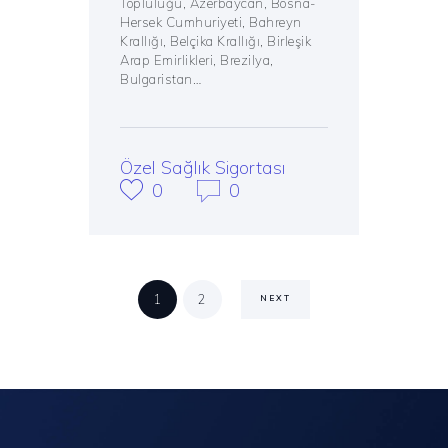
Topluluğu, Azerbaycan, Bosna-
Hersek Cumhuriyeti, Bahreyn
Krallığı, Belçika Krallığı, Birleşik
Arap Emirlikleri, Brezilya,
Bulgaristan…
Özel Sağlık Sigortası
0
0
Posts
PAGE
1
PAGE
2
NEXT
pagination