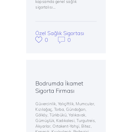
kapsamda genel sağlık
sigortalısı…
Özel Sağlık Sigortası
0
0
Bodrumda İkamet
Sigorta Firması
Güvercinlik, Yalıçiftlik, Mumcular,
Kızılağaç, Torba, Gündoğan,
Gölköy, Türkbükü, Yalıkavak,
Gümüşlük, Kadıkalesi, Turgutreis,
Akyarlar, Ortakent-Yahşi, Bitez,
Konacık, Kıyıkışlacık, Boğaziçi,