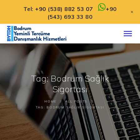
Tel:
+90 (538) 882 53 07
+90
+
(543) 693 33 80
ANA SAYFA
HAKKIMIZDA
HIZMETLERIMIZ
İLETIŞIM
Tag: Bodrum Sağlık
TÜRKÇE
Sigortası
HOME
ALL POSTS
TAG: BODRUM SAĞLIK SIGORTASI