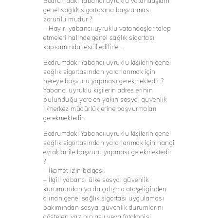
Bodrumdaki Yabancı uyruklu vatandaşların
genel sağlık sigortasına başvurması
zorunlu mudur ?
– Hayır, yabancı uyruklu vatandaşlar talep
etmeleri halinde genel sağlık sigortası
kapsamında tescil edilirler.
Bodrumdaki Yabancı uyruklu kişilerin genel
sağlık sigortasından yararlanmak için
nereye başvuru yapması gerekmektedir ?
Yabancı uyruklu kişilerin adreslerinin
bulunduğu yere en yakın sosyal güvenlik
il/merkez müdürlüklerine başvurmaları
gerekmektedir.
Bodrumdaki Yabancı uyruklu kişilerin genel
sağlık sigortasından yararlanmak için hangi
evraklar ile başvuru yapması gerekmektedir
?
– İkamet izin belgesi,
– İlgili yabancı ülke sosyal güvenlik
kurumundan ya da çalışma ataşeliğinden
alınan genel sağlık sigortası uygulaması
bakımından sosyal güvenlik durumlarını
gösteren yazının aslı veya fotokopisi,