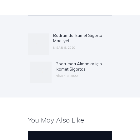
Yazı
gezinmesi
Bodrumda İkamet Sigorta
Previous
Maaliyeti
post:
NISAN 8, 2020
Bodrumda Almanlar için
Next
İkamet Sigortası
post:
NISAN 8, 2020
You May Also Like