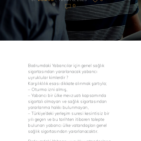
0
Bodrumdaki Yabancılar için genel sağlık
sigortasından yararlanacak yabancı
uyruklular kimlerdir ?
Karşılıklılık esası dikkate alınmak şartıyla;
– Oturma izni almış,
– Yabancı bir ülke mevzuatı kapsamında
sigortalı olmayan ve sağlık sigortasından
yararlanma hakkı bulunmayan,
– Türkiye’deki yerleşim suresi kesintisiz bir
yılı geçen ve bu tarihten itibaren talepte
bulunan yabancı ülke vatandaşları genel
sağlık sigortasından yararlanacaktır.