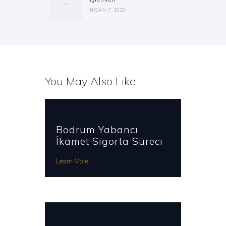
post:
NISAN 7, 2020
You May Also Like
Bodrum Yabancı
İkamet Sigorta Süreci
Learn More