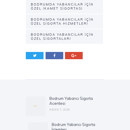
BODRUMDA YABANCILAR IÇIN
ÖZEL İKAMET SIGORTASI
BODRUMDA YABANCILAR IÇIN
ÖZEL SIGORTA HIZMETLERI
BODRUMDA YABANCILAR IÇIN
ÖZEL SIGORTALARI
Yazı
gezinmesi
Bodrum Yabancı Sigorta
Previous
Acentesi
post:
NISAN 7, 2020
Bodrum Yabancı Sigorta
Next
İşlemleri