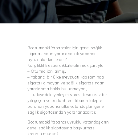
Bodrumdaki Yabancılar için genel sağlık
sigortasından yararlanacak yabancı
uyruklular kimlerdir ?
Karşılıklılık esası dikkate alınmak şartıyla;
– Oturma izni almış,
– Yabancı bir ülke mevzuatı kapsamında
sigortalı olmayan ve sağlık sigortasından
yararlanma hakkı bulunmayan,
– Türkiye’deki yerleşim suresi kesintisiz bir
yılı geçen ve bu tarihten itibaren talepte
bulunan yabancı ülke vatandaşları genel
sağlık sigortasından yararlanacaktır.
Bodrumdaki Yabancı uyruklu vatandaşların
genel sağlık sigortasına başvurması
zorunlu mudur ?