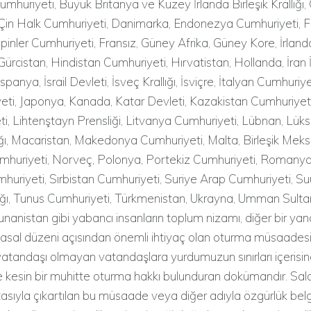
umhuriyeti, Büyük Britanya ve Kuzey İrlanda Birleşik Krallığı,
Çin Halk Cumhuriyeti, Danimarka, Endonezya Cumhuriyeti, Fas
lipinler Cumhuriyeti, Fransız, Güney Afrika, Güney Kore, İrland
Gürcistan, Hindistan Cumhuriyeti, Hırvatistan, Hollanda, İran
spanya, İsrail Devleti, İsveç Krallığı, İsviçre, İtalyan Cumhuriye
eti, Japonya, Kanada, Katar Devleti, Kazakistan Cumhuriyeti,
i, Lihtenştayn Prensliği, Litvanya Cumhuriyeti, Lübnan, Lü
ı, Macaristan, Makedonya Cumhuriyeti, Malta, Birleşik Meksi
umhuriyeti, Norveç, Polonya, Portekiz Cumhuriyeti, Romanya
uriyeti, Sırbistan Cumhuriyeti, Suriye Arap Cumhuriyeti, Su
ığı, Tunus Cumhuriyeti, Türkmenistan, Ukrayna, Umman Sultanl
nanistan gibi yabancı insanların toplum nizamı, diğer bir ya
asal düzeni açısından önemli ihtiyaç olan oturma müsaadesi
atandaşı olmayan vatandaşlara yurdumuzun sınırları içerisind
 kesin bir muhitte oturma hakkı bulunduran dokümandır. Sala
ıtasıyla çıkartılan bu müsaade veya diğer adıyla özgürlük bel