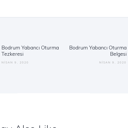
nmesi
Bodrum Yabancı Oturma
Bodrum Yabancı Oturma
Previous
Next
Tezkeresi
Belgesi
post:
post:
NISAN 9, 2020
NISAN 9, 2020