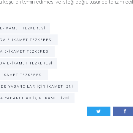
u koşulları temin edilmesi ve isteği doğrultusunda tanzim edi
E-İKAMET TEZKERESI
A E-İKAMET TEZKERESI
A E-İKAMET TEZKERESI
A E-İKAMET TEZKERESI
-İKAMET TEZKERESI
DE YABANCILAR IÇIN İKAMET İZNI
A YABANCILAR IÇIN İKAMET İZNI