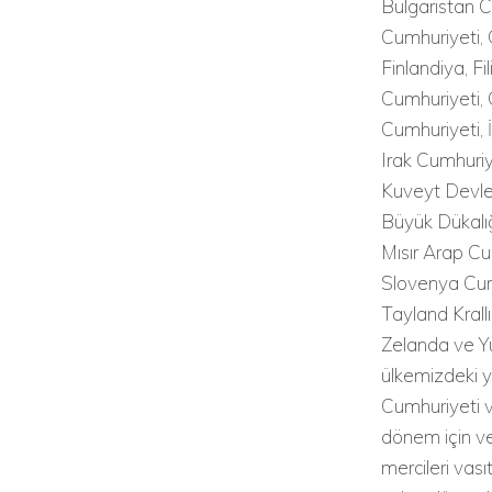
Bulgaristan C
Cumhuriyeti, 
Finlandiya, Fi
Cumhuriyeti, 
Cumhuriyeti, İ
Irak Cumhuriy
Kuveyt Devlet
Büyük Dükalığ
Mısır Arap C
Slovenya Cumh
Tayland Krall
Zelanda ve Yu
ülkemizdeki y
Cumhuriyeti v
dönem için ve
mercileri vas