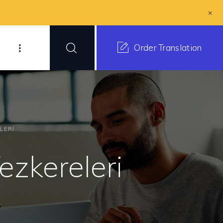
+
Order Translation
LERI
zkereleri