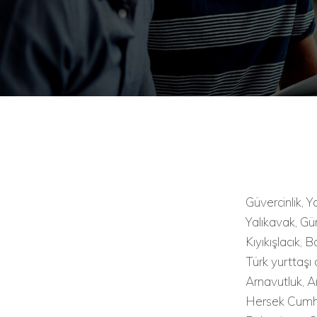
Güvercinlik, Y
Yalıkavak, Güm
Kıyıkışlacık,
Türk yurttaşı
Arnavutluk, A
Hersek Cumhuri