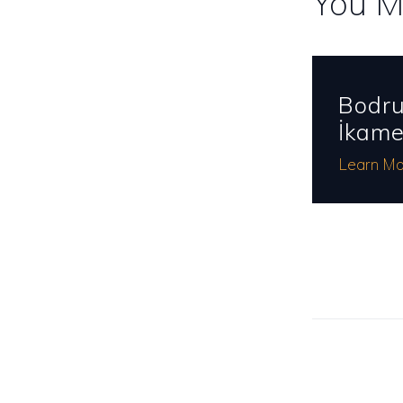
You M
Bodru
İkame
Learn Mo