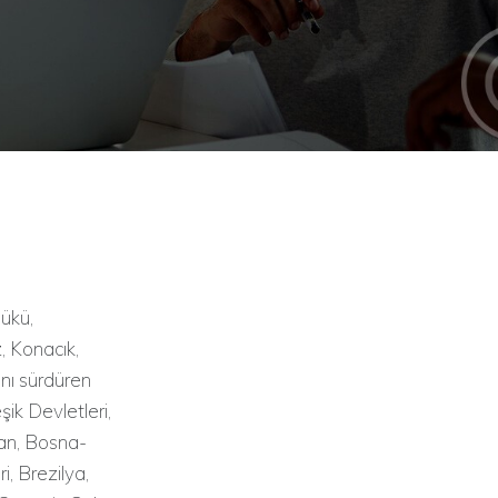
bükü,
, Konacık,
nı sürdüren
ik Devletleri,
can, Bosna-
i, Brezilya,