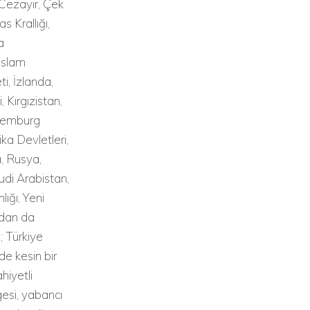
 Cezayir, Çek
 Krallığı,
a
 İslam
ti, İzlanda,
 Kırgızistan,
ksemburg
ka Devletleri,
, Rusya,
udi Arabistan,
ığı, Yeni
ndan da
; Türkiye
e kesin bir
hiyetli
gesi, yabancı