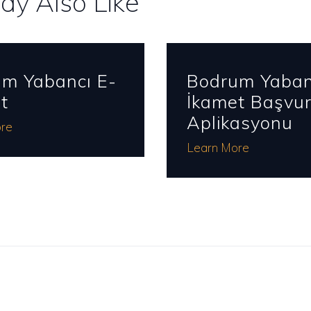
ay Also Like
m Yabancı E-
Bodrum Yaban
t
İkamet Başvu
Aplikasyonu
re
Learn More