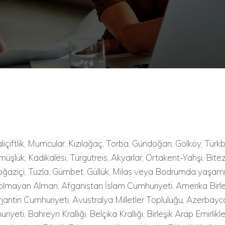
alıçiftlik, Mumcular, Kızılağaç, Torba, Gündoğan, Gölköy, Türk
üşlük, Kadıkalesi, Turgutreis, Akyarlar, Ortakent-Yahşi, Bitez
 Boğaziçi, Tuzla, Gümbet, Güllük, Milas veya Bodrumda yaşamı
 olmayan Alman, Afganistan İslam Cumhuriyeti, Amerika Birleş
rjantin Cumhuriyeti, Avustralya Milletler Topluluğu, Azerbay
yeti, Bahreyn Krallığı, Belçika Krallığı, Birleşik Arap Emirlikler