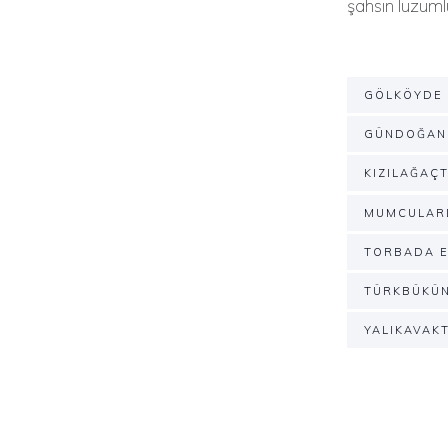
şahsın lüzuml
GÖLKÖYDE 
GÜNDOĞAND
KIZILAĞAÇT
MUMCULARD
TORBADA E
TÜRKBÜKÜN
YALIKAVAKT