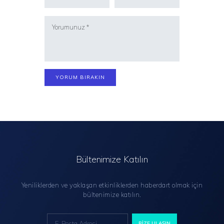
Bültenimize Katılın
Yeniliklerden ve yaklaşan etkinliklerden haberdart olmak için
bültenimize katılın.