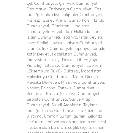
Çek Cumhuriyeti, Çin Halk Cumhuriyeti,
Danimarka, Endonezya Cumhuriyeti, Fas
Krallığı, Finlandiya, Filipinler Cumhuriyeti,
Fransız, Güney Afrika, Güney Kore, İrlanda
Cumhuriyeti, Gürcistan, Hindistan
Cumhuriyeti, Hırvatistan, Hollanda, İran
İslam Cumhuriyeti, İspanya, İsrail Devleti,
İsveç Krallığı, İsviçre, İtalyan Cumhuriyeti,
İzlanda, Irak Cumhuriyeti, Japonya, Kanada,
Katar Devleti, Kazakistan Cumhuriyeti,
Kırgızistan, Kuveyt Devleti, Lihtenştayn
Prensliği, Litvanya Cumhuriyeti, Lübnan,
Lüksemburg Büyük Dükalığı, Macaristan,
Makedonya Cumhuriyeti, Malta, Birleşik
Meksika Devletleri, Mısır Arap Cumhuriyeti,
Norveç, Polonya, Portekiz Cumhuriyeti,
Romanya, Rusya, Slovenya Cumhuriyeti,
Sırbistan Cumhuriyeti, Suriye Arap
Cumhuriyeti, Suudi Arabistan, Tayland
Krallığı, Tunus Cumhuriyeti, Türkmenistan,
Ukrayna, Umman Sultanlığı, Yeni Zelanda
ve Yunanistan vatandaşların temin edilmesi
mecburi olan bu ürün; sağlık sigorta dönemi