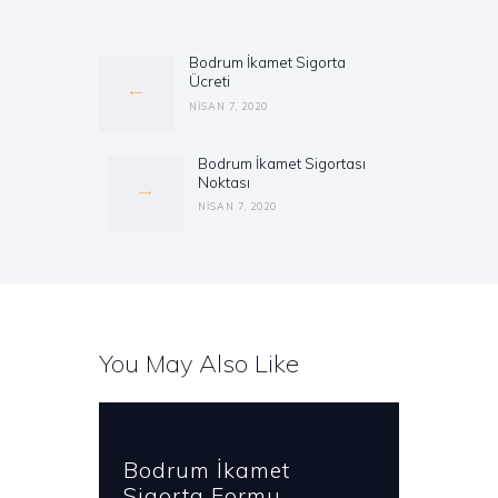
Yazı
gezinmesi
Bodrum İkamet Sigorta
Previous
Ücreti
post:
NISAN 7, 2020
Bodrum İkamet Sigortası
Next
Noktası
post:
NISAN 7, 2020
You May Also Like
Bodrum İkamet
Sigorta Formu