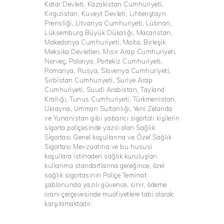
Katar Devleti, Kazakistan Cumhuriyeti,
Kırgızistan, Kuveyt Devleti, Lihtenştayn
Prensliği, Litvanya Cumhuriyeti, Lübnan,
Lüksemburg Büyük Dükalığı, Macaristan,
Makedonya Cumhuriyeti, Malta, Birleşik
Meksika Devletleri, Mısır Arap Cumhuriyeti,
Norveç, Polonya, Portekiz Cumhuriyeti,
Romanya, Rusya, Slovenya Cumhuriyeti,
Sırbistan Cumhuriyeti, Suriye Arap
Cumhuriyeti, Suudi Arabistan, Tayland
Krallığı, Tunus Cumhuriyeti, Türkmenistan,
Ukrayna, Umman Sultanlığı, Yeni Zelanda
ve Yunanistan gibi yabancı sigortalı kişilerin
sigorta poliçesinde yazılı olan Sağlık
Sigortası Genel koşullarına ve Özel Sağlık
Sigortası Mevzuatına ve bu hususi
koşullara istinaden sağlık kuruluşları
kullanma standartlarına gereğince, özel
sağlık sigortasının Poliçe Teminat
şablonunda yazılı güvence, sınır, ödeme
oranı çerçevesinde muafiyetlere tabi olarak
karşılamaktadır.