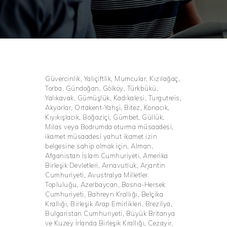
Güvercinlik, Yalıçiftlik, Mumcular, Kızılağaç,
Torba, Gündoğan, Gölköy, Türkbükü,
Yalıkavak, Gümüşlük, Kadıkalesi, Turgutreis,
Akyarlar, Ortakent-Yahşi, Bitez, Konacık,
Kıyıkışlacık, Boğaziçi, Gümbet, Güllük,
Milas veya Bodrumda oturma müsaadesi,
ikamet müsaadesi yahut ikamet izin
belgesine sahip olmak için, Alman,
Afganistan İslam Cumhuriyeti, Amerika
Birleşik Devletleri, Arnavutluk, Arjantin
Cumhuriyeti, Avustralya Milletler
Topluluğu, Azerbaycan, Bosna-Hersek
Cumhuriyeti, Bahreyn Krallığı, Belçika
Krallığı, Birleşik Arap Emirlikleri, Brezilya,
Bulgaristan Cumhuriyeti, Büyük Britanya
ve Kuzey İrlanda Birleşik Krallığı, Cezayir,