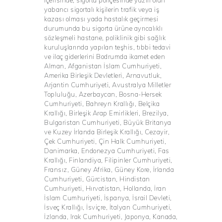
içerisinde, sigorta poliçesinde yazılı olan
yabancı sigortalı kişilerin trafik veya iş
kazası olması yada hastalık geçirmesi
durumunda bu sigorta ürüne ayrıcalıklı
sözleşmeli hastane, poliklinik gibi sağlık
kuruluşlarında yapılan teşhis, tıbbi tedavi
ve ilaç giderlerini Bodrumda ikamet eden
Alman, Afganistan İslam Cumhuriyeti,
Amerika Birleşik Devletleri, Arnavutluk,
Arjantin Cumhuriyeti, Avustralya Milletler
Topluluğu, Azerbaycan, Bosna-Hersek
Cumhuriyeti, Bahreyn Krallığı, Belçika
Krallığı, Birleşik Arap Emirlikleri, Brezilya,
Bulgaristan Cumhuriyeti, Büyük Britanya
ve Kuzey İrlanda Birleşik Krallığı, Cezayir,
Çek Cumhuriyeti, Çin Halk Cumhuriyeti,
Danimarka, Endonezya Cumhuriyeti, Fas
Krallığı, Finlandiya, Filipinler Cumhuriyeti,
Fransız, Güney Afrika, Güney Kore, İrlanda
Cumhuriyeti, Gürcistan, Hindistan
Cumhuriyeti, Hırvatistan, Hollanda, İran
İslam Cumhuriyeti, İspanya, İsrail Devleti,
İsveç Krallığı, İsviçre, İtalyan Cumhuriyeti,
İzlanda, Irak Cumhuriyeti, Japonya, Kanada,