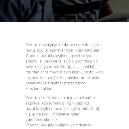
Bodrumda yaşayan Yabancı uyruklu kişiler
hangi sağlık hizmetlerinden yararlanabilir ?
Yabancı uyruklu kişilerin; genel sağlık
sigortalısı veya genel sağlık sigortalısının
bakmakla yükümlü olduğu kişi sayıldığı
tarihten önce mevcut olan kronik hastalıkları
dışında kalan diğer hastalıklarının tedavisi
genel sağlık sigortası kapsamında
karşılanmaktadır.
Bodrumdaki Yabancılar için genel sağlık
sigortası kapsamına alınan yabancı
uyruklu kişilerin bakmakla yükümlü olduğu
kişiler de sağlık hizmetlerinden
yararlanabilir mi ?
Yabancı uyruklu kişilerin, yurt dışında