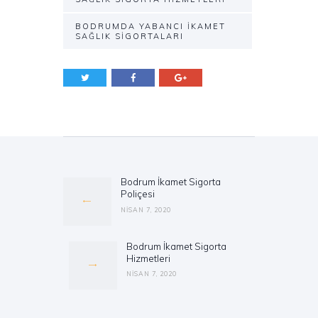
BODRUMDA YABANCI İKAMET
SAĞLIK SIGORTALARI
Yazı
gezinmesi
Bodrum İkamet Sigorta
Previous
Poliçesi
post:
NISAN 7, 2020
Bodrum İkamet Sigorta
Next
Hizmetleri
post:
NISAN 7, 2020